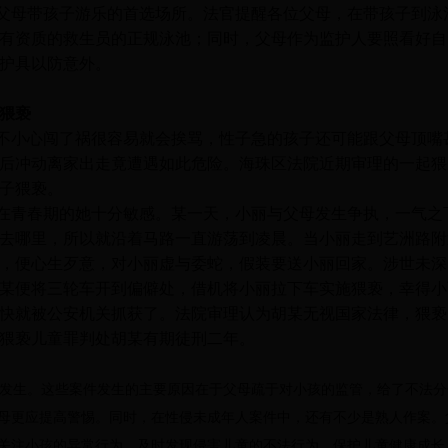
父母带孩子游乐的首选场所。法官提醒各位父母，在带孩子到泳
有资质的救生员的正规泳池；同时，父母作为监护人要照看好自
护具以防意外。
猥亵
不小心闯了祸很容易就会挨骂，性子急的孩子还可能跟父母顶嘴
后冲动离家出走竟遭遇如此危险。海珠区法院近期审理的一起猥
子猥亵。
在青春期的她十分敏感。某一天，小丽与父母发生争执，一气之
去哪里，所以就沿着马路一直游荡到凌晨。当小丽走到艺洲路附
，便心生歹意，对小丽虚与委蛇，假装要送小丽回家。涉世未深
某便将三轮车开到偏僻处，借机将小丽拉下车实施猥亵，幸得小
快就被公安机关抓获了。法院审理认为胡某无视国家法律，猥亵
猥亵儿童罪判处胡某有期徒刑二年。
发生。这些案件发生的主要原因在于父母疏于对小孩的监管，给了不法分
母更应提高警惕。同时，在性侵未成年人案件中，还有不少是熟人作案。
关注小孩的异常行为，及时发现侵害儿童的不法行为，保护儿童健康成长