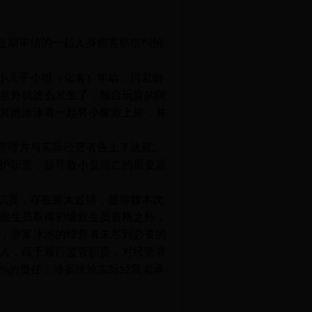
近期审结的一起人身损害赔偿纠纷
小儿子小明（化名）年幼，阿君吩
意外就这么发生了，独自玩耍的阿
其他游泳者一起将小俊救上岸，并
管理方与实际经营者告上了法庭。
护职责，是导致小俊溺亡的重要原
职责，存在重大过错，是导致本次
救生员取得初级救生员资格之外，
，涉案泳池的经营者未尽到必要的
人，疏于履行监管职责，对经营者
0%
的责任，涉案泳池实际经营者承