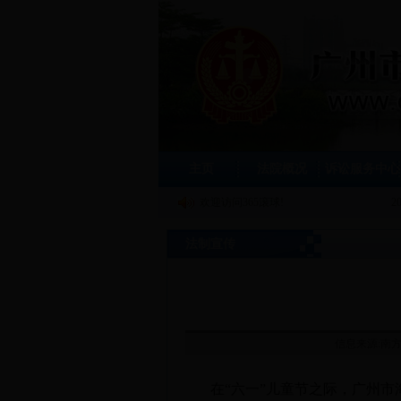
主页
法院概况
诉讼服务中心
欢迎访问365滚球!
2
法制宣传
信息来源:南方法
在
“
六一
”
儿童节之际，广州市