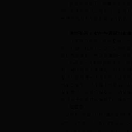
在炎热的夏天，清爽的泳池是
照、相关经营活动许可证、配备具
视线范围并为小孩配备合适的游泳
典型案例
2
初中生离家出走遭
儿童精力充沛、贪玩爱闹，一
到，小丽（化名）一次与父母吵架
架负气出走后，在深夜遭到一名男
小丽是一名初中在校学生，处
身上并没有带太多现金，也不知道
某见小丽孤身一人且周围人迹罕至
他的三轮车。见小丽上当受骗，胡
某的魔爪。在群众报案后，胡某很
依法应予惩处并从重处罚，最终以
法官说
近年来，猥亵、强奸儿童的案件时有
部地区异地务工人员多，龙蛇混杂，父
小孩注意自我保护、提防陌生人，同时