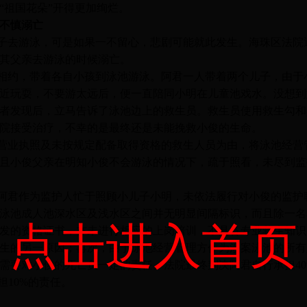
“
祖国花朵
”
开得更加绚烂。
不慎溺亡
子去游泳，可是如果一不留心，悲剧可能就此发生。海珠区法院
其父亲去游泳的时候溺亡。
相约，带着各自小孩到泳池游泳。阿君一人带着两个儿子，由于
近玩耍，不要游太远后，便一直陪同小明在儿童池戏水。没想到
者发现后，立马告诉了泳池边上的救生员。救生员使用救生勾和
院接受治疗，不幸的是最终还是未能挽救小俊的生命。
营业执照及未按规定配备取得资格的救生人员为由，将泳池经营
且小俊父亲在明知小俊不会游泳的情况下，疏于照看，未尽到监
阿君作为监护人忙于照顾小儿子小明，未依法履行对小俊的监护
泳池成人池深水区及浅水区之间并无明显间隔标识，而且除一名
点击进入首页
发的资格证书，亦未进行相应的上岗培训，不具备专业救生知识
生的另一原因；再次，由于泳池经营管理方作为涉案泳池的所有
需要对小俊的死亡负一定的责任。法院最终判决阿君自行承担
4
担
10%
的责任。