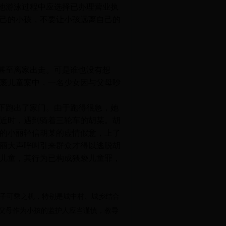
池游泳过程中应选择已办理营业执
己的小孩，不要让小孩远离自己的
甚至离家出走。可是谁也没有想
亵儿童案中，一名少女因与父母吵
下跑出了家门。由于跑得很急，她
近时，遇到骑着三轮车的胡某。胡
的小丽轻信胡某的虚情假意，上了
丽大声呼叫引来群众才得以逃脱胡
儿童，其行为已构成猥亵儿童罪，
子可乘之机，特别是城中村、城乡结合
父母作为小孩的监护人应当谨慎，教导
。