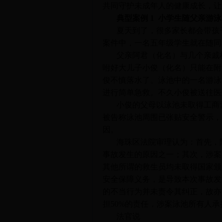
共同守护未成年人的健康成长，让
典型案例
1
小学生随父亲游泳
夏天到了，很多家长都会带孩
案件中，一名五年级学生就在随同
父亲阿君（化名）与几个亲戚
咐好大儿子小俊（化名）只能在附
俊不慎落水了。泳池中的一名游泳
进行简单急救。不久小俊被送往医
小俊的父母以泳池未取得工商
被告称泳池周围已张贴安全警示，
因。
海珠区法院审理认为：首先，
事故发生的原因之一；其次，涉案
其他所谓的救生员均未取得国家颁
安全保障义务，是导致本次事故发
的不当行为并未责令其纠正，故亦
担
50%
的责任，涉案泳池所有人承
法官说